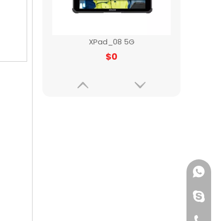
XPad_08 5G
$
0
+86155
+86176
+86155
Ex Tablet12(윈도우 시스템)
$
0