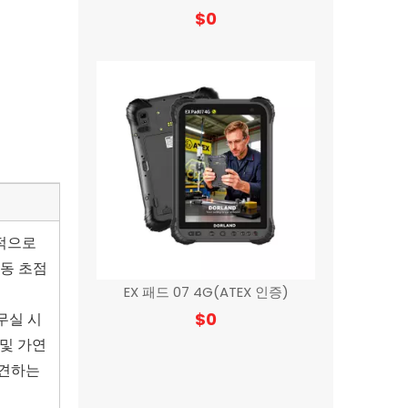
$
0
본질적으로
자동 초점
EX 패드 07 4G(ATEX 인증)
$
0
무실 시
 및 가연
파견하는