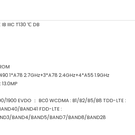
X IB IIIC T130 ℃ DB
 ROM
0 1*A78 2.7GHz+3*A78 2.4GHz+4*A55 1.9GHz
 13.0MP
00/1900 EVDO ： BC0 WCDMA : B1/B2/B5/B8 TDD-LTE :
AND40/BAND41 FDD-LTE :
AND3/BAND4/BAND5/BAND7/BAND8/BAND28