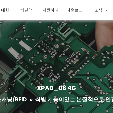
 대한
해결책
지원하다
다운로드
소식
XPAD_08 4G
캐닝/RFID
»
식별 기능이있는 본질적으로 안