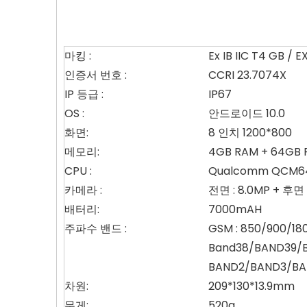
마킹 :
Ex IB IIC T4 GB / E
인증서 번호 :
CCRI 23.7074X
IP 등급 :
IP67
OS :
안드로이드 10.0
화면:
8 인치 1200*800
메모리:
4GB RAM + 64GB
CPU :
Qualcomm QCM649
카메라 :
전면 : 8.0MP + 후면 :
배터리:
7000mAH
주파수 밴드 :
GSM : 850/900/18
Band38/BAND39/B
BAND2/BAND3/B
차원:
209*130*13.9mm
무게:
520g